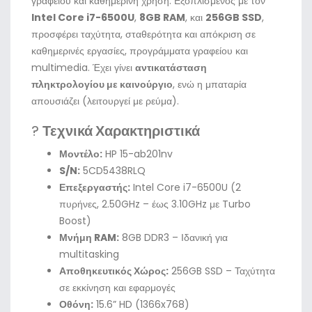
γραφείου και καθημερινή χρήση. Εξοπλισμένος με τον
Intel Core i7-6500U
,
8GB RAM
, και
256GB SSD
,
προσφέρει ταχύτητα, σταθερότητα και απόκριση σε
καθημερινές εργασίες, προγράμματα γραφείου και
multimedia. Έχει γίνει
αντικατάσταση
πληκτρολογίου με καινούργιο
, ενώ η μπαταρία
απουσιάζει (λειτουργεί με ρεύμα).
?
Τεχνικά Χαρακτηριστικά
Μοντέλο:
HP 15-ab201nv
S/N:
5CD5438RLQ
Επεξεργαστής:
Intel Core i7-6500U (2
πυρήνες, 2.50GHz – έως 3.10GHz με Turbo
Boost)
Μνήμη RAM:
8GB DDR3 – Ιδανική για
multitasking
Αποθηκευτικός Χώρος:
256GB SSD – Ταχύτητα
σε εκκίνηση και εφαρμογές
Οθόνη:
15.6” HD (1366x768)