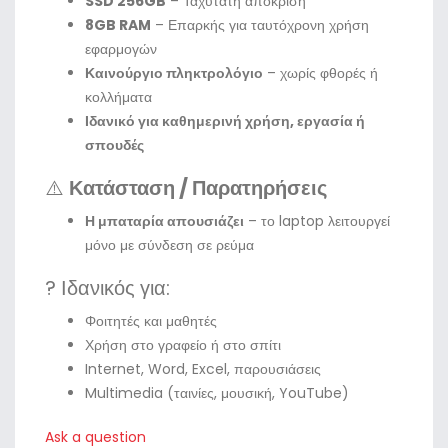
SSD 256GB
– Ταχύτατη απόκριση
8GB RAM
– Επαρκής για ταυτόχρονη χρήση
εφαρμογών
Καινούργιο πληκτρολόγιο
– χωρίς φθορές ή
κολλήματα
Ιδανικό για καθημερινή χρήση, εργασία ή
σπουδές
⚠️
Κατάσταση / Παρατηρήσεις
Η μπαταρία απουσιάζει
– το laptop λειτουργεί
μόνο με σύνδεση σε ρεύμα
? Ιδανικός για:
Φοιτητές και μαθητές
Χρήση στο γραφείο ή στο σπίτι
Internet, Word, Excel, παρουσιάσεις
Multimedia (ταινίες, μουσική, YouTube)
Ask a question